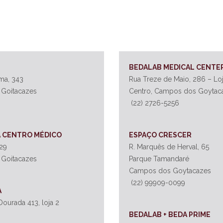
BEDALAB MEDICAL CENTE
ma, 343
Rua Treze de Maio, 286 – Lo
 Goitacazes
Centro, Campos dos Goytac
(22) 2726-5256
A CENTRO MÉDICO
ESPAÇO CRESCER
129
R. Marquês de Herval, 65
 Goitacazes
Parque Tamandaré
Campos dos Goytacazes
(22) 99909-0099
A
ourada 413, loja 2
BEDALAB + BEDA PRIME